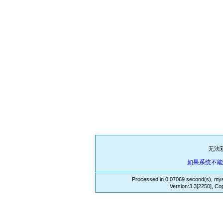
无法
如果系统不
Processed in 0.07069 second(s), mys
Version:3.3[2250], Co