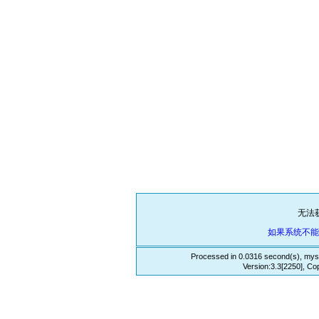
无法
如果系统不
Processed in 0.0316 second(s), mys
Version:3.3[2250], Co