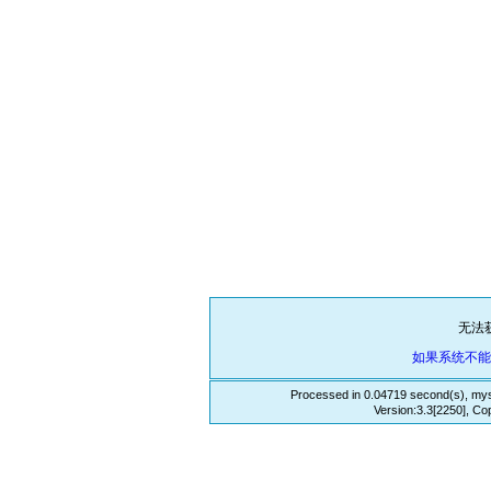
无法
如果系统不
Processed in 0.04719 second(s), mys
Version:3.3[2250], Co