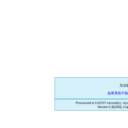
无法
如果系统不
Processed in 0.02707 second(s), mys
Version:3.3[2250], Co